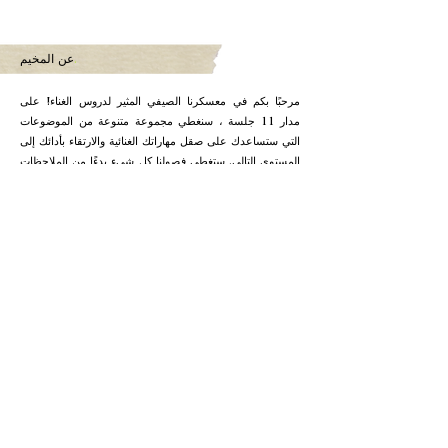
.
عن المخيم
مرحبًا بكم في معسكرنا الصيفي المثير لدروس الغناء! على
مدار 11 جلسة ، سنغطي مجموعة متنوعة من الموضوعات
التي ستساعدك على صقل مهاراتك الغنائية والارتقاء بأدائك إلى
المستوى التالي. ستغطي فصولنا كل شيء بدءًا من الملاحظات
الكلاسيكية الهندية وحتى تشغيل الغناء والإيقاع وتمارين التنفس
والأداء المسرحي. ستتعلم كيفية التحكم في صوتك وتطوير
نطاقك وإنشاء تناغمات جميلة. سنستكشف أيضًا الجوانب الفنية
للغناء ، بما في ذلك درجة الصوت والتوقيت والديناميكيات.
سيعمل مدربنا الخبير سورابي داشبوترا معك لتطوير مهاراتك
وبناء ثقتك بنفسك ، سواء كنت مبتدئًا أو مغنيًا متمرسًا. ستتاح
لك الفرصة للأداء أمام زملائك وتلقي التعليقات والتعلم من
زملائك في المعسكر. ستستغرق كل جلسة ساعة واحدة ،
وهذا يعني أنه سيكون لديك الكثير من الفرص لممارسة
مهاراتك وصقلها ، وهذا ليس كل شيء! في نهاية الدورة ،
سنعقد جلسة تشويش خاصة حيث ستتاح للجميع فرصة الأداء
مع موسيقيين حيين. هذه هي فرصتك لعرض كل ما تعلمته
واختبار مهاراتك في بيئة داعمة وممتعة. لذلك لا تنتظر أكثر من
ذلك ، سجل الآن وانضم إلينا في تجربة مخيم صيفي لا تُنسى!